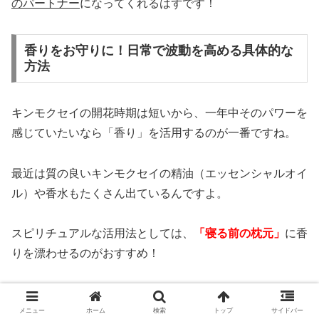
のパートナー
になってくれるはずです！
香りをお守りに！日常で波動を高める具体的な
方法
キンモクセイの開花時期は短いから、一年中そのパワーを
感じていたいなら「香り」を活用するのが一番ですね。
最近は質の良いキンモクセイの精油（エッセンシャルオイ
ル）や香水もたくさん出ているんですよ。
スピリチュアルな活用法としては、
「寝る前の枕元」
に香
りを漂わせるのがおすすめ！
寝ている間は潜在意識がオープンになる時間帯だから、こ
メニュー
ホーム
検索
トップ
サイドバー
の高波動の香りに包まれて眠ることで、魂のメンテナンス