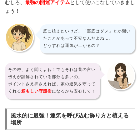
むしろ、
最強の開運アイテム
として使いこなしていきまし
ょう！
庭に植えたいけど、「裏庭はダメ」とか聞い
たことがあって不安なんだよね…。
どうすれば運気が上がるの？
その噂、よく聞くよね！でもそれは昔の言い
伝えが誤解されている部分も多いの。
ポイントさえ押さえれば、家の運気を守って
くれる
頼もしい守護樹
になるから安心して！
風水的に最強！運気を呼び込む飾り方と植える
場所