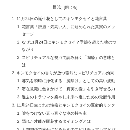
目次
11月24日の誕生花としてのキンモクセイと花言葉
花言葉「謙虚・気高い人」に込められた真実のメッ
セージ
なぜ11月24日にキンモクセイ？季節を超えた魂のつ
ながり
スピリチュアルな視点で読み解く「陶酔」の意味と
は
キンモクセイの香りが放つ強烈なスピリチュアル効果
邪気を瞬時に浄化する「魔除け」としての高い波動
潜在意識に働きかけて「真実の愛」を引き寄せる力
過去のトラウマを癒やし未来へ進むための覚醒作用
11月24日生まれの性格とキンモクセイの運命的リンク
嘘をつけない真っ直ぐな魂の持ち主
隠れた才能が開花するタイミングとは
人間関係で幸せになるためのスピリチュアルアドバ