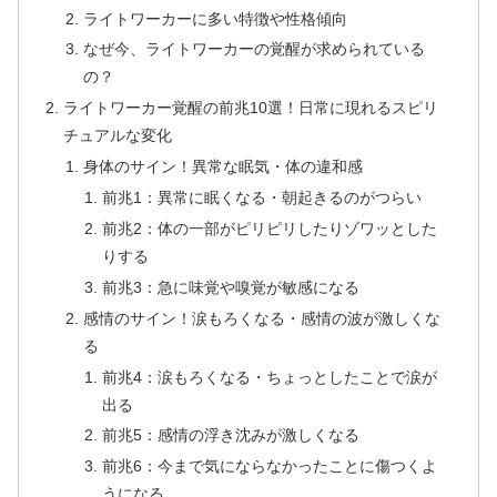
ライトワーカーに多い特徴や性格傾向
なぜ今、ライトワーカーの覚醒が求められている
の？
ライトワーカー覚醒の前兆10選！日常に現れるスピリ
チュアルな変化
身体のサイン！異常な眠気・体の違和感
前兆1：異常に眠くなる・朝起きるのがつらい
前兆2：体の一部がピリピリしたりゾワッとした
りする
前兆3：急に味覚や嗅覚が敏感になる
感情のサイン！涙もろくなる・感情の波が激しくな
る
前兆4：涙もろくなる・ちょっとしたことで涙が
出る
前兆5：感情の浮き沈みが激しくなる
前兆6：今まで気にならなかったことに傷つくよ
うになる