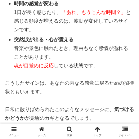
時間の感覚が変わる
1日が長く感じたり、
「あれ、もうこんな時間？」
と
感じる頻度が増えるのは、
波動が変化
しているサイ
ンです。
突然涙が出る・心が震える
音楽や景色に触れたとき、理由もなく感情が溢れる
ことがあります。
魂が目覚めに反応
している状態です。
こうしたサインは、
あなたの内なる感覚に戻るための招待
状
ともいえます。
日常に散りばめられたこのようなメッセージに、
気づける
かどうか
が覚醒のカギとなるでしょう。
メニュー
ホーム
検索
トップ
サイドバー
サインに気づいたらどうすればいい？具体的な