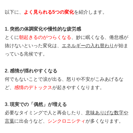
以下に、
よく見られる5つの変化
を紹介します。
1. 突然の体調変化や慢性的な疲労感
とくに
朝起きるのがつらくなる
、妙に眠くなる、倦怠感が
抜けないといった変化は、
エネルギーの入れ替わり
が始ま
っている兆候です。
2. 感情が揺れやすくなる
何でもないことで涙が出る、怒りや不安がこみあげるな
ど、
感情のデトックス
が起きやすくなります。
3. 現実での「偶然」が増える
必要なタイミングで人と再会したり、
意味ありげな数字や
言葉
に出会うなど、
シンクロニシティ
が多くなります。